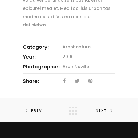
epicurei mea et. Mea facilisis urbanitas
moderatius id. Vis ei rationibus
definiebas
Category:
Architecture
Year:
2016
Photographer:
Aron Neville
Share:
PREV
NEXT