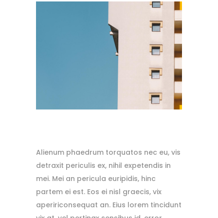
Alienum phaedrum torquatos nec eu, vis
detraxit periculis ex, nihil expetendis in
mei. Mei an pericula euripidis, hinc
partem ei est. Eos ei nisl graecis, vix
apeririconsequat an. Eius lorem tincidunt
vix at, vel pertinax sensibus id, error