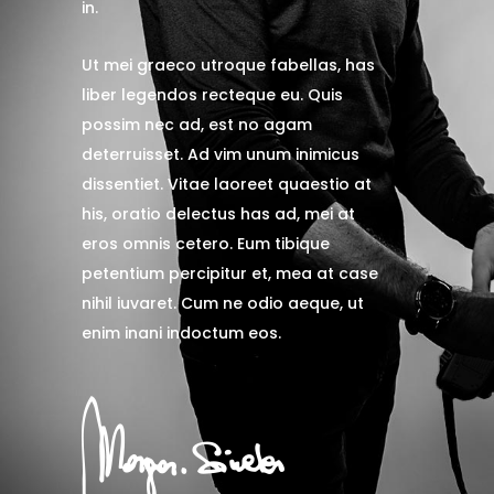
in.
Ut mei graeco utroque fabellas, has
liber legendos recteque eu. Quis
possim nec ad, est no agam
deterruisset. Ad vim unum inimicus
dissentiet. Vitae laoreet quaestio at
his, oratio delectus has ad, mei at
eros omnis cetero. Eum tibique
petentium percipitur et, mea at case
nihil iuvaret. Cum ne odio aeque, ut
enim inani indoctum eos.