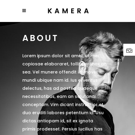
ABOUT
Lorem ipsum dolor sit amet, ut mei
copiosae elaboraret, tollit pertinax an
sea. Vel munere offendit id, movet
mundi ubique nam id. Ius ei veritus
delectus, has ad postea quaeque
necessitatibus, eam an salutandi
conceptam. Vim dicant instructior et,
duo eruditi labores petentium id. Usu
dictas antiopam id, sit ex ignota
primis prodesset. Persius lucilius has